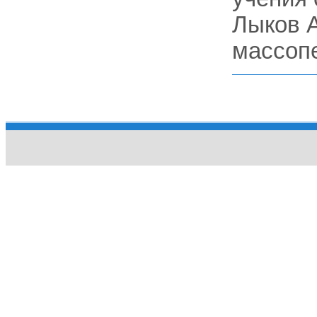
Лыков А
массопе