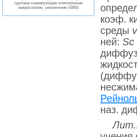
сделана сканирующим электронным
определ
микроскопом, увеличение x5850
коэф. к
среды
ней:
Sc 
диффузи
жидкос
(диффу
несжима
Рейнол
наз. д
Лит.
учения 