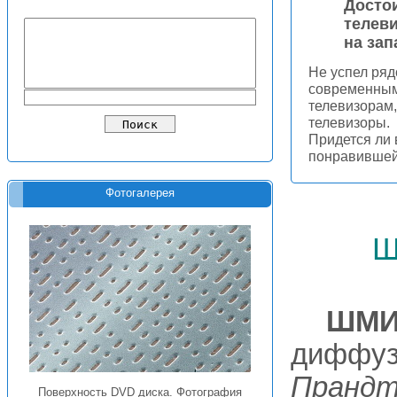
Досто
телев
на за
Не успел ряд
современным
телевизорам
телевизоры.
Придется ли 
понравивше
Фотогалерея
ш
ШМИ
диффуз
Прандт
Поверхность DVD диска. Фотография