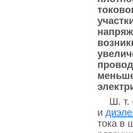
то
ково
участки
напряж
возник
увелич
провод
меньше
электр
Ш. т
и
диэле
тока в 