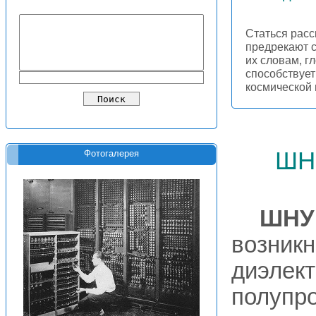
Статься расс
предрекают с
их словам, г
способствуе
космической
шн
Фотогалерея
ШНУ
возникн
диэлект
полупр