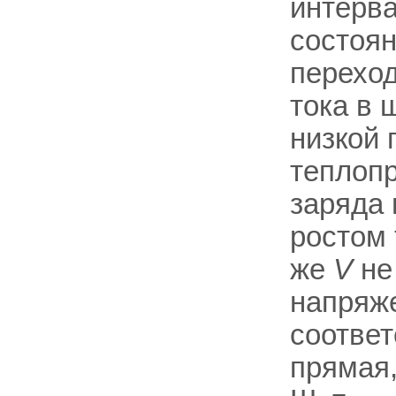
интерва
состоя
переход
тока в 
низкой 
теплоп
заряда 
ростом
же
V
не 
напряж
соответ
прямая,