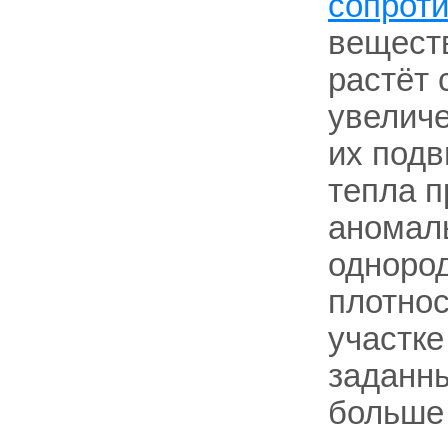
сопрот
веществ
растёт 
увеличе
их подв
тепла п
аномаль
одноро
плотнос
участк
заданны
больш