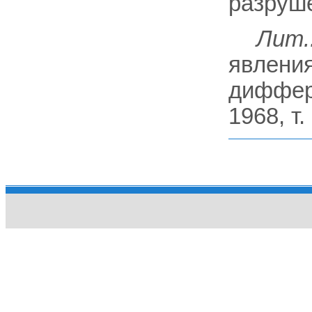
разруш
Лит.
явления
диффер
1968, т.