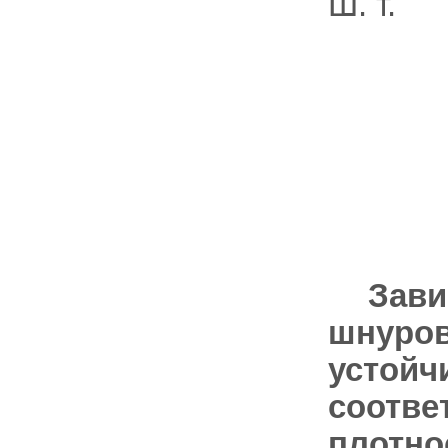
Ш. т.
Зави
шнуро
устойч
соотве
плотно