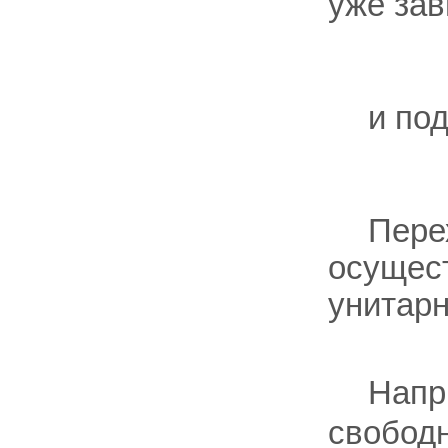
уже зав
и по
Пере
осущес
унитар
Напр.
свобод