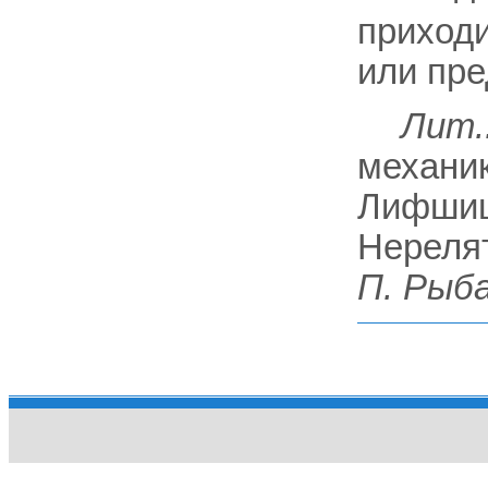
приходи
или пре
Лит.
механики
Лифшиц 
Нерелят
П. Рыб