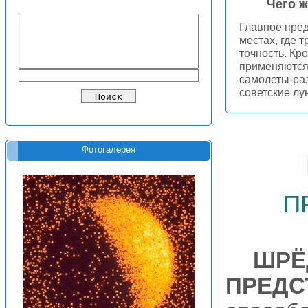
Чего ж
Главное пред
местах, где 
точность. Кр
применяются
самолеты-раз
советские лу
Фотогалерея
п
ШРЁ
ПРЕДС