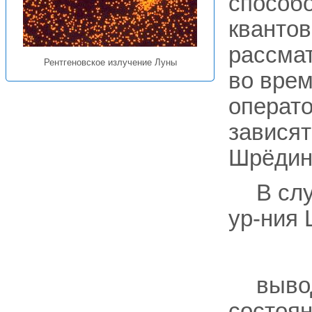
способ
квантов
рассма
Рентгеновское излучение Луны
во врем
операт
зависят
Шрёдинг
В сл
ур-ния
выво
состоя