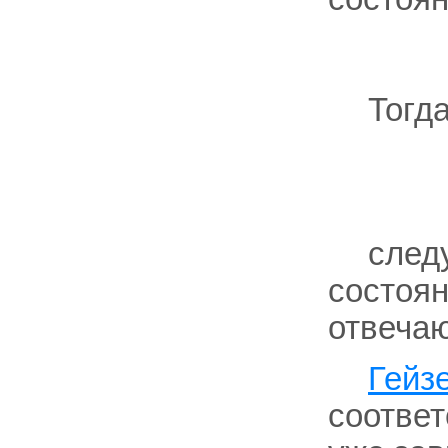
Тогд
след
состоя
отвеча
Гейз
соотве