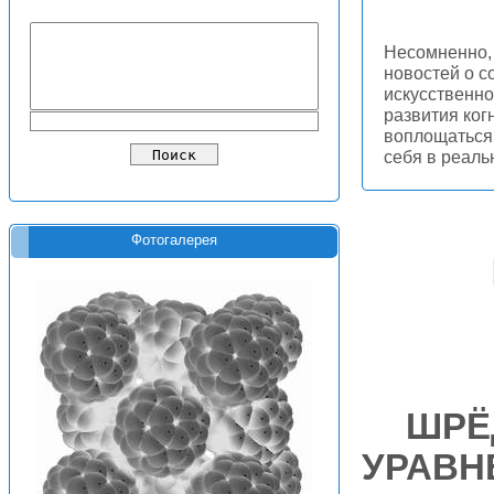
Несомненно, 
новостей о с
искусственно
развития ког
воплощаться 
себя в реал
Фотогалерея
ШРЁ
УРАВН