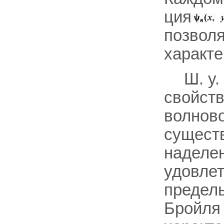
ция
позвол
характе
Ш. у
свойств
волново
сущест
наделен
удовле
предель
Бройля