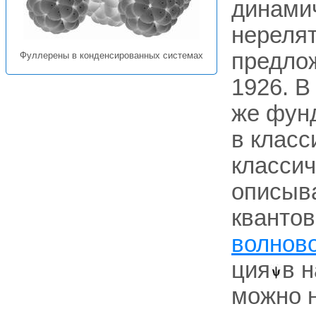
динамич
нерелят
предлож
Фуллерены в конденсированных системах
1926. В
же фунд
в класс
классич
описыв
квантов
волнов
ция
в н
можно 