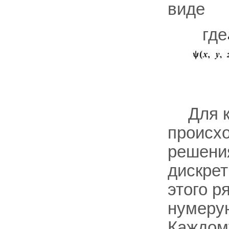
виде
где
Для 
происхо
решения
дискрет
этого р
нумеру
Каждом