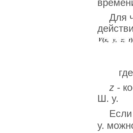
времен
Для 
действ
где
z
- к
Ш. у.
Есл
у. можн