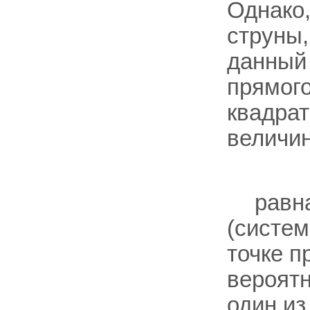
Однако,
струны,
данный
прямого
квадрат
величи
равн
(систе
точке п
вероятн
один из