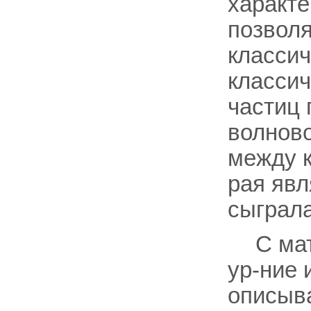
характ
позволя
классич
класси
частиц 
волново
между к
рая явл
сыграла
С мат
ур-ние 
описыв