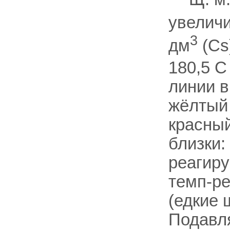
увеличи
3
дм
(Cs
180,5 С
линии в
жёлтый 
красный
близки:
реагиру
темп-ре
(едкие 
Подавл