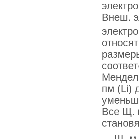
электроо
Внеш. э
электро
относя
размер
соотве
Менделе
пм (Li)
уменьша
Все Щ. 
становя
Щ. м.