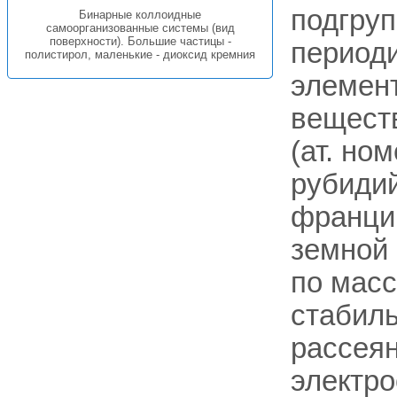
подгруп
Бинарные коллоидные
самоорганизованные системы (вид
поверхности). Большие частицы -
период
полистирол, маленькие - диоксид кремния
элемент
веществ
(ат. ном
рубидий
франций
земной 
по масс
стабиль
рассеян
электро