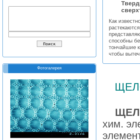
Тверд
сверх
Как известн
растекаются
представляю
способны бе
тончайшие к
чтобы вытеч
Фотогалерея
щел
ЩЕЛ
хим. э
элемент