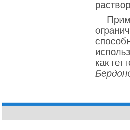
раствор
Прим
огранич
способ
использ
как гет
Бердон