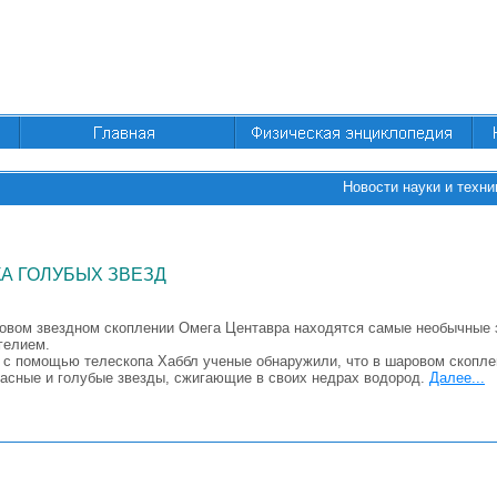
Новости науки и техни
А ГОЛУБЫХ ЗВЕЗД
овом звездном скоплении Омега Центавра находятся самые необычные з
гелием.
 с помощью телескопа Хаббл ученые обнаружили, что в шаровом скопл
асные и голубые звезды, сжигающие в своих недрах водород.
Далее...