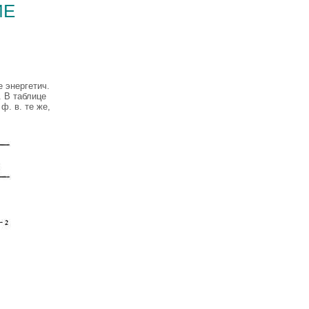
ие
 энергетич.
. В таблице
ф. в. те же,