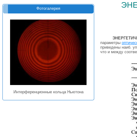
эне
Фотогалерея
ЭНЕРГЕТИЧ
параметры
оптичес
приведены наиб. уп
что и между соот
Интерференционные кольца Ньютона