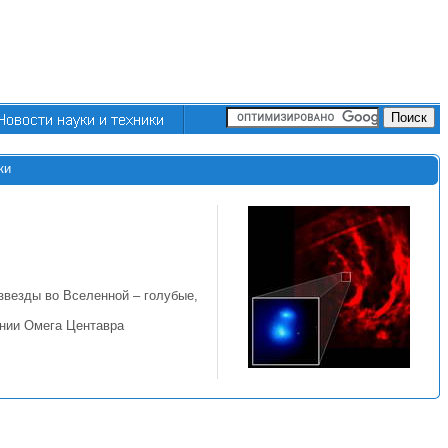
ки
везды во Вселенной – голубые,
ении Омега Центавра