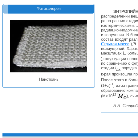
Фотогалерея
ЭНТРОПИЙН
распределении веще
pa на ранних стад
изотермическими. 
радиационнодоминир
и излучения. В бол
состав входят разл
Скрытая масса
),Э.
возмущений. Характ
масштабах
L
, боль
),флуктуации полно
по сравнению с фл
стадии
l
порядка 
Дж
к-рая произошла п
Наноткань
После этого в бол
-1
(1+z)
] из-за грав
образованию компа
12
(М>10
), сч
А.А. Староб