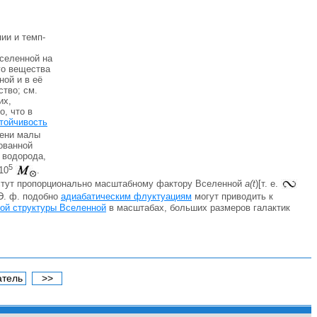
ии и темп-
селенной на
го вещества
ной и в её
ство; см.
их,
о, что в
тойчивость
мени малы
ованной
 водорода,
5
10
.
астут пропорционально масштабному фактору Вселенной
a(t
)[т. е.
 Э. ф. подобно
адиабатическим флуктуациям
могут приводить к
ой структуры Вселенной
в масштабах, больших размеров галактик
атель
>>