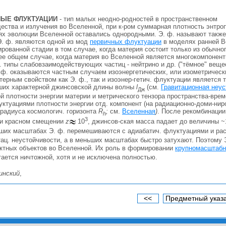
ЫЕ ФЛУКТУАЦИИ
- тип малых неодно-родностей в пространственном
ства и излучения во Вселенной, при к-ром суммарная плотность энтроп
иях эволюции Вселенной оставались однородными. Э. ф. называют также
Э. ф. являются одной из мод
первичных флуктуации
в моделях ранней В
ованной стадии в том случае, когда материя состоит только из обычно
ее общем случае, когда материя во Вселенной является многокомпонент
. типы слабовзаимодействующих частиц - нейтрино и др. ("тёмное" веще
 ф. оказываются частным случаем изоэнергетических, или изометрическ
ерным свойством как Э. ф., так и изоэнер-гетич. флуктуации является т
ших характерной джинсовской длины волны
l
(см.
Гравитационная неус
Дж
й плотности энергии материи и метрического тензора пространства-вре
уктуациями плотности энергии отд. компонент (на радиационно-доми-нир
радиуса космологич. горизонта
R
;
см.
Вселенная
)
. После рекомбинации
h
3
ри красном смещении
z
10
, джинсов-ская масса падает до величины ~
ьших масштабах Э. ф. перемешиваются с адиабатич. флуктуациями и р
итац. неустойчивости, а в меньших масштабах быстро затухают. Поэтому
ктных объектов во Вселенной. Их роль в формировании
крупномасштабн
итается ничтожной, хотя и не исключена полностью.
инский
,
<<
Предметный указ