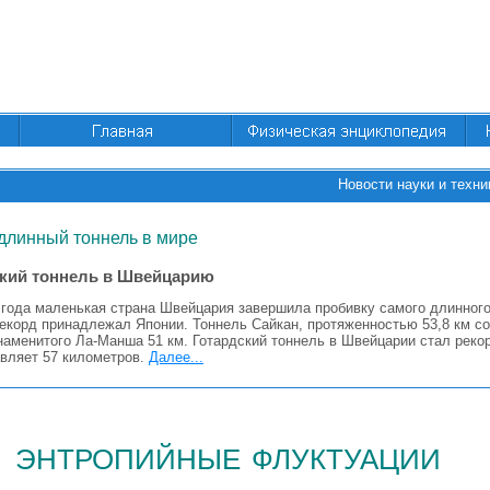
Новости науки и техни
длинный тоннель в мире
кий тоннель в Швейцарию
 года маленькая страна Швейцария завершила пробивку самого длинного
рекорд принадлежал Японии. Тоннель Сайкан, протяженностью 53,8 км со
наменитого Ла-Манша 51 км. Готардский тоннель в Швейцарии стал реко
авляет 57 километров.
Далее...
энтропийные флуктуации