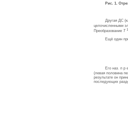
Рис. 1. Отр
Другая ДС (
целочисленными э
Преобразование
Т
Ещё один пр
Его наз. п р 
(левая половина пе
результате он при
последующих разде