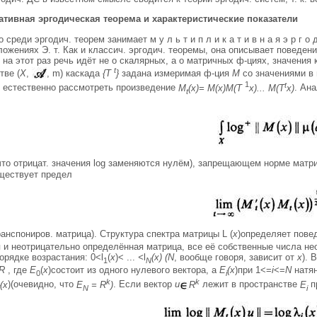
тивная эргодическая теорема и характеристические показатели
среди эргодич. теорем занимает м у л ь т и п л и к а т и в н а я э р г о д 
ожениях Э. т. Как и классич. эргодич. теоремы, она описывает поведе
 на этот раз речь идёт не о скалярных, а о матричных ф-циях, значени
t
тве (
X
,
, m) каскада
{Т
}
задана измеримая ф-ция
М
со значениями в
1
t
 естественно рассмотреть произведение
M
(x)= M(x)M(T
x)... M(T
x)
. Ан
t
что отрицат. значения log заменяются нулём), запрещающем норме мат
ествует предел
ранспониров. матрица). Структура спектра матрицы L (
х
)определяет пове
я и неотрицательно определённая матрица, все её собственные числа не
орядке возрастания: 0<l
(
x
)< ...
<
l
(х) (N
, вообще говоря, зависит от
x
). 
1
N
R
, где
Е
(
х
)состоит из одного нулевого вектора, а
Е
(х
)при 1<=
i
<=
N
натян
0
i
k
k
(х
)(очевидно, что
E
= R
)
. Если вектор
и
R
лежит в пространстве
Е
п
N
i