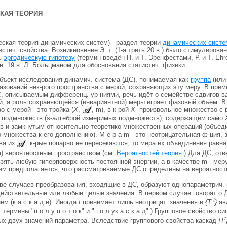
КАЯ ТЕОРИЯ
ческая теория динамических систем) - раздел теории
динамических систе
стич. свойства. Возникновение Э. т. (1-я треть 20 в.) было стимулирова
ь
эргодическую гипотезу
(термин введён П. и Т. Эренфестами, Р. и Т. Ehre
. 19 в. Л. Больцманом для обоснования статистич. физики.
 объект исследования-динамич. система (ДС), понимаемая как
группа
(или
азований нек-рого пространства с мерой, сохраняющих эту меру. В прим
, описываемым дифференц. ур-ниями, речь идёт о семействе сдвигов в
й, а роль сохраняющейся (инвариантной) меры играет фазовый объём. 
 с мерой - это тройка (
X
,
, m), в к-рой
X
- произвольное множество с
 подмножеств (s-алгеброй измеримых подмножеств), содержащим само
в и замкнутым относительно теоретико-множественных операций (объеди
 множества к его дополнению). М е р а m - это неотрицательная ф-ция,
ва из
, к-рые попарно не пересекаются, то мера их объединения равн
m) вероятностным пространством (см.
Вероятностей теория
).Для ДС, от
зять любую гиперповерхность постоянной энергии, а в качестве m - ме
м предполагается, что рассматриваемые ДС определены на вероятност
ве случаев преобразования, входящие в ДС, образуют однопараметрич. 
йствительные или любые целые значения. В первом случае говорят о ДС 
t
м (к а с к а д е). Иногда
t
принимает лишь неотрицат. значения и
{Т
}
явл
термины "п о л у п о т о к" и "п о л ук а с к а д".) Групповое свойство 
t
х двух значений параметра. Вследствие группового свойства каскад
{Т