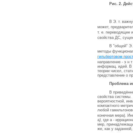
Рис. 2. Дей
В Э. т. важн
может, предварите
т. е. переводящее
свойства ДС, сущес
В "общей" Э.
методы функционал
гильбертовом прос
направление - э н т
информац. идей. В 
теории чисел, стат
представление о п
Проблема и
В приведённ
свойства системы.
вероятностной, инв
компактного метрич
любой гамильтоново
конечная мера). Ин
a
)
, где a - ирраци
мер, принадлежащи
же, как у заданной