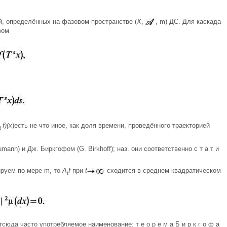
й, определённых на фазовом пространстве (
X
,
, m) ДС. Для каскада
вом
f)(x
)есть не что иное, как доля времени, проведённого траекторией
t
ann) и Дж. Биркгофом (G. Birkhoff); наз. они соответственно с т а т и
руем по мере m, то
A
f
при
t
сходится в среднем квадратическом
t
тсюда часто употребляемое наименование: т е о р е м а Б и р к г о ф а