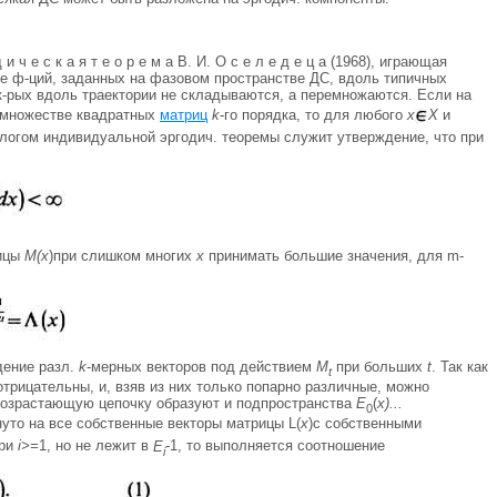
и ч е с к а я т е о р е м а В. И. О с е л е д е ц а (1968), играющая
ние ф-ций, заданных на фазовом пространстве ДС, вдоль типичных
я к-рых вдоль траектории не складываются, а перемножаются. Если на
 множестве квадратных
матриц
k
-гo порядка, то для любого
х
X
и
алогом индивидуальной эргодич. теоремы служит утверждение, что при
рицы
М(х
)при слишком многих
х
принимать большие значения, для m-
дение разл.
k
-мерных векторов под действием
M
при больших
t
. Так как
t
отрицательны, и, взяв из них только попарно различные, можно
Возрастающую цепочку образуют и подпространства
Е
(
х)...
0
уто на все собственные векторы матрицы L(
х
)с собственными
ри
i>=
1, но не лежит в
E
-1, то выполняется соотношение
i