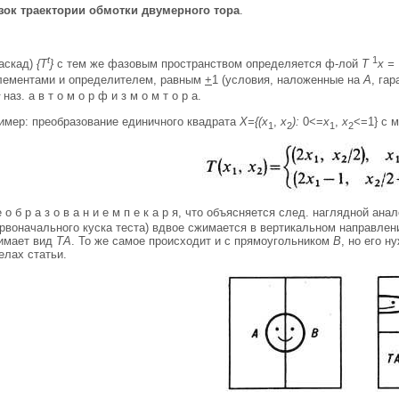
езок траектории обмотки двумерного тора
.
t
1
каскад)
{Т
}
с тем же фазовым пространством определяется ф-лой
T
x =
лементами и определителем, равным
+
1 (условия, наложенные на
А
, га
1
наз. а в т о м о р ф и з м о м т о р а.
имер: преобразование единичного квадрата
Х={(х
,
х
):
0<=
х
,
х
<=1} с 
1
2
1
2
е о б р а з о в а н и е м п е к а р я, что объясняется след. наглядной ан
рвоначального куска теста) вдвое сжимается в вертикальном направлени
нимает вид
ТА
. То же самое происходит и с прямоугольником
В
, но его 
лах статьи.