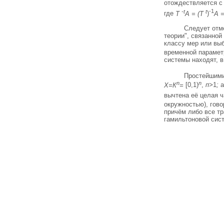
отождествляется с 
-t
t
-1
где
Т
А = (Т
)
А =
Следует отме
теории", связанной
классу мер или выби
временной параме
системы находят, в
Простейшими
n
n
Х=К
=
[0,1)
,
п>
1
;
a
вычтена её целая ч
окружностью), гово
причём либо все тр
гамильтоновой сист