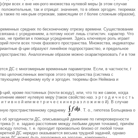
(
x
)при всех
х
вне нек-рого множества нулевой меры (в этом случае
 положительные, так и отрицат. значения, то в обеих эргодич. теоремах
 (а также по нек-рым отрезкам, зависящим от
t
более сложным образом),
 временных средних по бесконечному отрезку времени. Существование
 связана с усреднением, а потому носит лишь статистич. характер. Что
инах, не прибегая к помощи усреднения. Здесь ключевую роль играет
екторий почти всех точек фазового пространства. Множества, индикаторы
риантные ф-ции образуют линейное подпространство, и предельное
одпространство. Аналогичным образом можно охарактеризовать
f
и в том
ается ДС с многомерным временным параметром. Если, в частности,
t
тво целочисленных векторов этого пространства (система с
етствующему
d
-мерному кубу и эргодич. теоремы фон Неймана и
ций, кроме постоянных (почти всюду), или, что то же самое, когда
ение имеет нулевую меру (такое свойство наз. э р г о д и ч н о с т ь
 и т и в н о й или м е т р и ч е с к и н е р а з л о ж и м о й). В случае
равную пространственному среднему
. Т. о., гипотеза Больцмана о
ю об эргодичности ДС, описывающей движение по гиперповерхности
трика (т. е. задано расстояние между любыми двумя точками), причём
всюду плотна, т. е. проходит произвольно близко от любой точки
онкретной ДС нередко оказывается весьма трудной задачей, однако
всякая ДС может быть разложена на эргодич. компоненты.