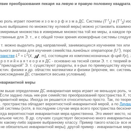
ствие преобразования пекаря на левую и
правую половину квадрата
t
t
ую роль играет понятие и з о м о р ф и з м а ДС. Системы
{Т
}
и
{Т
}
изо
1
2
льно выброшено по множеству нулевой меры) можно установить взаимно-
 измеримые множества в измеримые множества той же меры, а каждое п
твенные для Э. т., и с общей точки зрения изоморфные системы следует
 т. можно выделить ряд направлений, занимающихся изучением тех или ины
t
ьного анализа для изучения семейства
линейных операторов {U
}
, пор
2
2
транстве
L
= L
(
X,
, m), состоящем из комплекснозначных ф-ций
f
(
х
),
 р о п и й н а я т е о р и я ДС - основано на тесной связи Э. т. с теори
"прикладной" Э. т. существуют разделы, в к-рых по преимуществу изуч
истич. физике и др. областях математики и физики (впрочем, мн. сист
роисхождении ДС становится весьма условным).
нвариантной меры
ом выше определении ДС инвариантная мера играет не меньшую роль, че
 Если задано лишь нек-рое семейство преобразований пространства
X
, 
ариантной меры. Иногда он решается относительно просто. Так, по тео
. пространства обладает вероятностной инвариантной мерой, а по
Лиуви
й системы (хотя, в последнем случае мера всего пространства бесконе
огда вероятностная инвариантная мера единственна. Это имеет место, н
ональное число. В др. случаях существует бесконечно много инвариантны
х какому-либо заранее выбранному классу. Пример такого класса- все 
, не обязательно инвариантной меры); другой пример - инвариантные ме