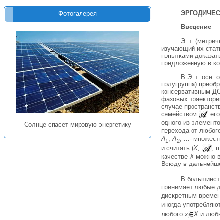
ЭРГОДИЧЕС
Фотогалерея
Введение
Э. т. (метри
изучающий их стати
попытками доказат
предложенную в кон
В Э. т. осн.
полугруппа) преобр
консервативным ДС
фазовых траектори
случае пространство
семейством
его
одного из элементо
Солнце спасет мировую энергетику
перехода от любого
А
,
А
,
...
- множест
1
2
и считать (
X,
, 
качестве
X
можно в
Всюду в дальнейше
В большинст
принимает любые де
дискретным времене
иногда употребляют 
любого
х
X
и любы