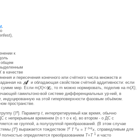
м
,
но
nfest),
енении к
доль
В общем
 выделенным
X
в качестве
нения и пересечения конечного или счётного числа множеств и
 заданная на
и обладающая свойством счётной аддитивности: если
а сумме мер. Если m(
Х)<
, то m можно нормировать, поделив на m(
X)
,
вечающей гамильтоно-вой системе дифференциальных ур-ний, в
ру, индуцированную на этой гиперповерхности фазовым объёмом.
ном пространстве.
t
группу {
T
}. Параметр
t
, интерпретируемый как время, обычно
с непрерывным временем (п о т о к е), во втором - о ДС с
яется не группой, а полугруппой преобразований. (В этом случае
t
t
s
t+s
системы
{Т
}
выражается тождеством
Т
T
x = T
x
, справедливым для
1
}
полностью определяется преобразованием
Т=Т
и часто