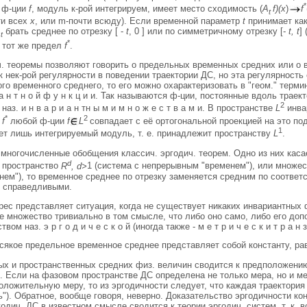
*
я ф-ции
f
, модуль к-рой интегрируем, имеет место сходимость (
A
f)(x
)
f
t
ти всех
х
, или m-почти всюду). Если временной параметр
t
принимает как
A
брать среднее по отрезку [ -
t
, 0 ] или по симметричному отрезку [-
t, t
]
t
*
тот же предел
f
.
ич. теоремы позволяют говорить о предельных временных средних или о
к нек-рой регулярности в поведении траектории ДС, но эта регулярность
го временного среднего, то его можно охарактеризовать в "геом." терм
и а н т н о й ф у н к ц и и. Так называются ф-ции, постоянные вдоль тра
2
наз. и н в а р и а н тн ы м и м н о ж е с т в а м и. В пространстве
L
инва
*
2
е
f
любой ф-ции
f
L
совпадает с её ортогональной проекцией на это п
1
т лишь интегрируемый модуль, т. е. принадлежит пространству
L
.
многочисленные обобщения классич. эргодич. теорем. Одно из них кас
d
 пространство
R
, d>
1 (система с непрерывным "временем"), или множес
нем"), то временное среднее по отрезку заменяется средним по соотв
 справедливыми.
ес представляет ситуация, когда не существует никаких инвариантных ф-
 множество тривиально в том смысле, что либо оно само, либо его дополн
вом наз. э р г о д и ч е с к о й (иногда также - м е т р и ч е с к и т р а н з
всякое предельное временное среднее представляет собой константу, 
ых и пространственных средних физ. величин сводится к предположени
. Если на фазовом пространстве ДС определена не только мера, но и ме
ложительную меру, то из эргодичности следует, что каждая траектория 
ь"). Обратное, вообще говоря, неверно. Доказательство эргодичности к
одич. ДС в известном смысле сводится к теории эргодич. систем, т. к. 