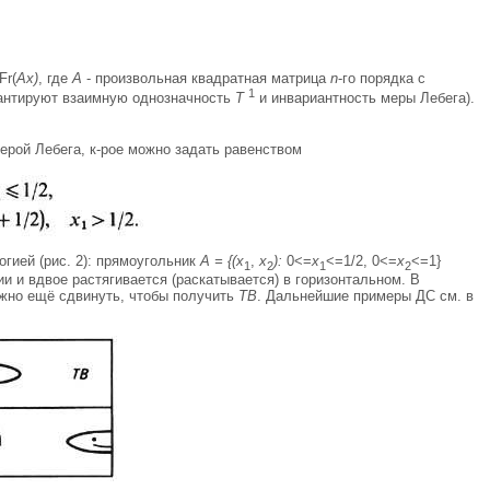
Fr(
Ax)
, где
А
- произвольная квадратная матрица
n
-го порядка с
1
рантируют взаимную однозначность
Т
и инвариантность меры Лебега).
мерой Лебега, к-рое можно задать равенством
алогией (рис. 2): прямоугольник
A = {(x
,
х
):
0<=
x
<=1/2, 0<=
х
<=1}
1
2
1
2
и и вдвое растягивается (раскатывается) в горизонтальном. В
нужно ещё сдвинуть, чтобы получить
ТВ
. Дальнейшие примеры ДС см. в