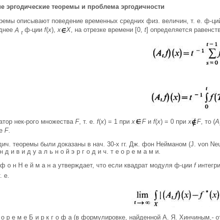
ие эргодические теоремы и проблема эргодичности
ремы описывают поведение временных средних физ. величин, т. е. ф-ци
еднее
A
ф-ции
f
(
x
),
x
X
, на отрезке времени [0,
t
] определяется равенст
t
атор нек-рого множества
F
, т. e.
f
(
x
) = 1 при
х
F
и
f
(
х
) = 0 при
х
F
, то (
A
ве
F
.
ич. теоремы были доказаны в нач. 30-х гг. Дж. фон Нейманом (J. von Neum
 н д и в и д у а л ь н о й э р г о д и ч. т е о р е м а м и.
а ф о н Н е й м а н а утверждает, что если квадрат модуля ф-ции
f
интегри
т. е.
 о р е м е Б и р к г о ф а (в формулировке, найденной А. Я. Хинчиным,- о