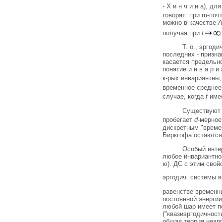
- Х и н ч и н а), дл
говорят: при m-поч
можно в качестве
получая при
t
Т. о., эргод
последних - призна
касается предельно
понятие и н в а р 
к-рых инвариантны, 
временное средне
случае, когда
f
имее
Существуют 
пробегает
d
-мерное
дискретным "време
Биркгофа остаются
Особый интер
любое инвариантное
ю). ДС с этим свойст
эргодич. системы 
равенстве временн
постоянной энергии
любой шар имеет по
("квазиэргодичност
общая теория неэрг