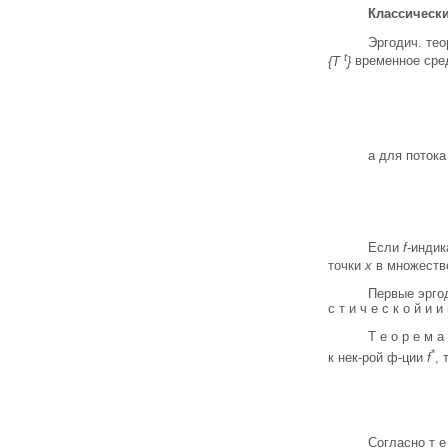
Классическ
Эргодич. тео
t
{Т
}
временное ср
а для потока
Если
f
-индик
точки
х
в множест
Первые эргод
с т и ч е с к о й и и
Т е о р е м 
*
к нек-рой ф-ции
f
, 
Согласно т е