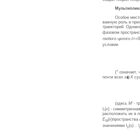
Мультиплика
Особое место 
важную роль в прил
траекторий. Однако
фазовом пространс
любого целого
t
>=0
условии
+
(
означает, 
почти всех
х
X
сущ
(здесь
М'
- т
L(
x
) - симметрична
расположить их в п
E
(x
)пространства
N
значениями l
(
х)..
. l
1
i