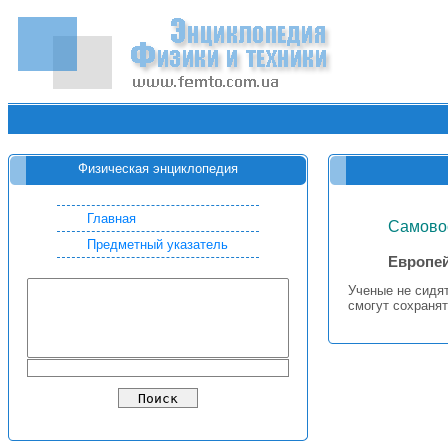
Физическая энциклопедия
Главная
Самово
Предметный указатель
Европей
Ученые не сидят
смогут сохраня