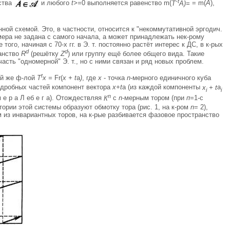
-t
ества
и любого
t>=
0 выполняется равенство m(
Т
А)=
= m(
A
),
нной схемой. Это, в частности, относится к "некоммутативной эргодич.
 мера не задана с самого начала, а может принадлежать нек-рому
го, начиная с 70-х гг. в Э. т. постоянно растёт интерес к ДС, в к-рых
d
d
ранство
R
(решётку
Z
) или группу ещё более общего вида. Такие
часть "одномерной" Э. т., но с ними связан и ряд новых проблем.
t
ой же ф-лой
Т
х =
Fr(
х + t
a
)
, где
х
- точка
n
-мерного единичного куба
з дробных частей компонент вектора
х+t
a (из каждой компоненты
x
+ t
a
i
i
n
 е р а Л еб е г а). Отождествляя
К
с
n
-мерным тором (при
п=
1-с
тории этой системы образуют обмотку тора (рис. 1, на к-ром
n
= 2),
м из инвариантных торов, на к-рые разбивается фазовое пространство