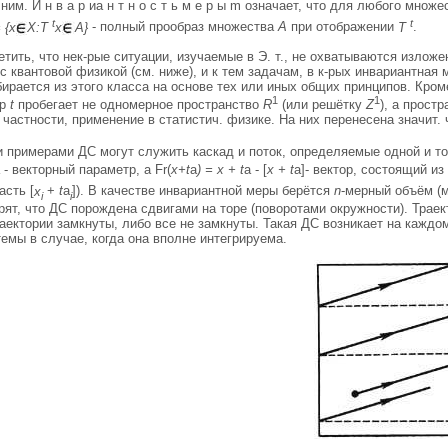
ним. И н в а р иа н т н о с т ь м е р ы m означает, что для любого множ
t
t
 {х
Х:Т
х
А}
- полный прообраз множества
А
при отображении
Т
.
тить, что нек-рые ситуации, изучаемые в Э. т., не охватываются изложе
 с квантовой физикой (см. ниже), и к тем задачам, в к-рых инвариантная
рается из этого класса на основе тех или иных общих принципов. Кроме то
1
1
тр
t
пробегает не одномерное пространство
R
(или решётку
Z
), а прост
 частности, применение в статистич. физике. На них перенесена значит. 
 примерами ДС могут служить каскад и поток, определяемые одной и т
 - векторный параметр, a Fr(
x+t
a
) = x + t
a - [
x + t
a]- вектор, состоящий и
асть [
х
+
t
a
]). В качестве инвариантной меры берётся
n
-мерный объём (м
i
i
рят, что ДС порождена сдвигами на торе (поворотами окружности). Траек
аектории замкнуты, либо все не замкнуты. Такая ДС возникает на каждо
емы в случае, когда она вполне интегрируема.