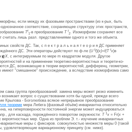
.
морфны, если между их фазовыми пространствами (из к-рых, быть
однозначное соответствие, сохраняющее структуру этих пространств,
t
t
реобразование
Т
-в преобразование
Т
. Изоморфизм сохраняет все
1
2
 считать лишь разл. представлениями одного и того же объекта.
х свойств ДС. Так, с п е к т р а л ь н а я т е о р и я ДС применяет
t
t
ождённого ДС. Эти операторы действуют по ф-ле (
U
f)(х)=f(Т
х
)в
х
X
, с интегрируемым по мере m квадратом модуля. Другое
ей вероятностей и на применении теоретико-вероятностных и теорети-ко-
аются ДС, возникающие в теории вероятностей, дифференц. геометрии,
емы имеют "смешанное" происхождение, а вследствие изоморфизма само
м сама группа преобразований: замена меры может резко изменить
то возникает вопрос о существовании хотя бы одной, прежде всего
реме Крылова - Боголюбова всякое непрерывное преобразование
лля теореме
мера Лебега (фазовый объём) инвариантна относительно
чна, на гиперповерхности постоянной энергии может индуцироваться
1
апр., для каскада, порождённого поворотом окружности:
Т
х =
Fr(
х +
х вероятностных мер. Одна из проблем Э. т.- изучение инвариантных
инвариантные меры с фиксиров. совокупностью множеств меры 0 (такой
ры, удовлетворяющие вариационному принципу (см. ниже).