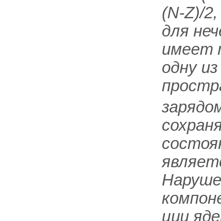
(N-Z)/
2,
для неч
имеет 
одну из
простр
зарядо
сохран
состоя
являет
Нарушен
компон
ции яде