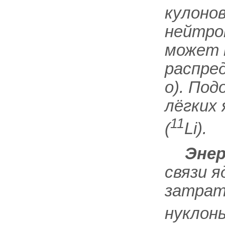
кулонов
нейтро
может 
распред
о). По
лёгких
11
(
Li).
Энер
связи 
затрат
нуклон