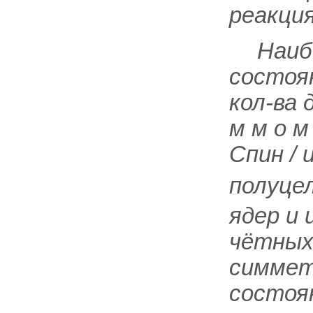
реакция
Наиб
состоя
кол-ва 
м м о м
Спин /
полуцел
ядер и 
чётных
симмет
состоя