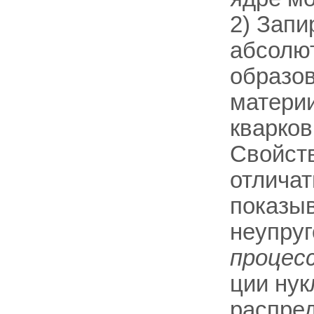
2) Запи
абсолют
образов
материи
кварков
Свойств
отличат
показыв
неупру
процес
ции нук
распред