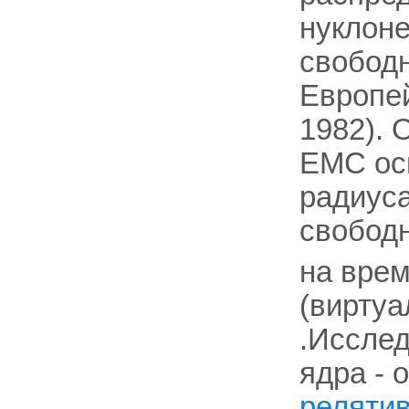
нуклоне
свобод
Европе
1982).
ЕМС осн
радиуса
свободн
на врем
(вирту
.Иссле
ядра - 
релятив