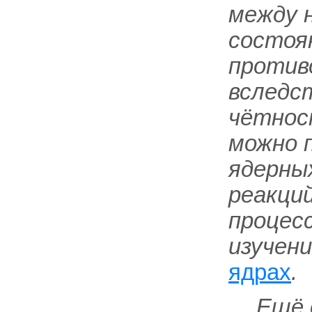
между 
состоя
против
вследс
чётнос
можно 
ядерны
реакций
процесс
изучен
ядрах
.
Ещё 