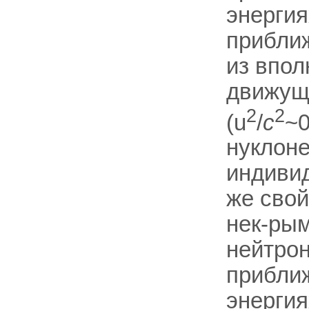
энергия
приближ
из впол
движущ
2
2
(u
/
c
~0
нуклоне
индиви
же свой
нек-рым
нейтрон
прибли
энергия