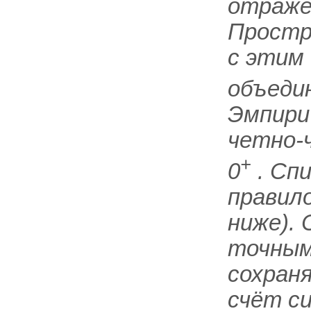
отраже
Простр
с этим
объеди
Эмпири
четно-
+
0
. Сп
правил
ниже).
точным
сохран
счёт с