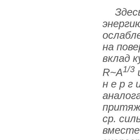
Здес
энергию
ослабле
на пов
вклад к
1/3
R~A
н е р г
аналог
притяж
ср. сил
вместе