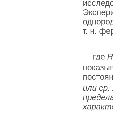
исследо
Экспери
однород
т. н. ф
где
показыв
постоян
или ср.
предел
характ