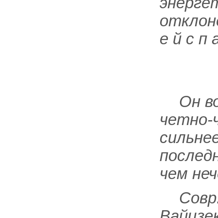
энерге
отклон
е й с п 
Он в
четно-
сильнее
последн
чем не
Совр
Вайцзе