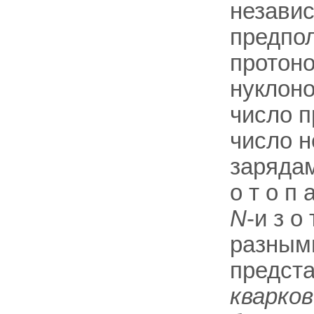
незави
предпол
протоно
нуклонов
число п
число 
зарядам
о т о п
N
-и з о
разным
предста
кварков