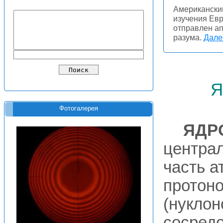
Американски
изучения Евр
отправлен ап
разума.
Далее
я
Фотогалерея
ЯДР
центра
часть а
протоно
(нуклоно
сосредо