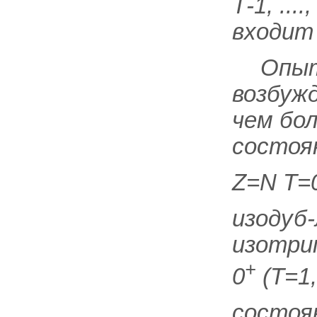
Т
-1, ....,
входит
Опыт
возбуж
чем бол
состоя
Z=N T=
изодуб-
изотри
+
0
(
Т
=1
состоя