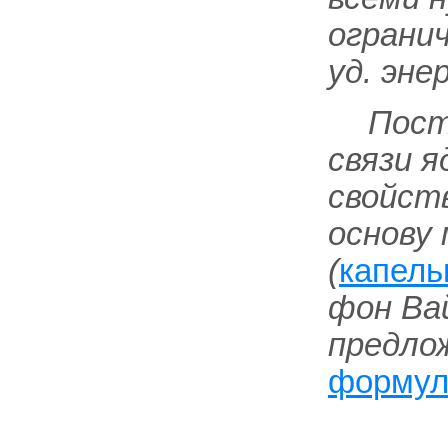
ограни
уд. эне
Пост
связи я
свойст
основу 
(
капель
фон Вай
предлож
формул