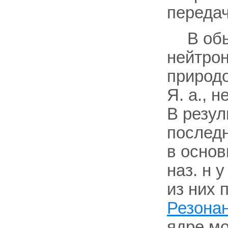
передач
В об
нейтрон
природо
Я. а., 
В резул
последн
в основ
наз. н у
из них 
Резона
ядре мо