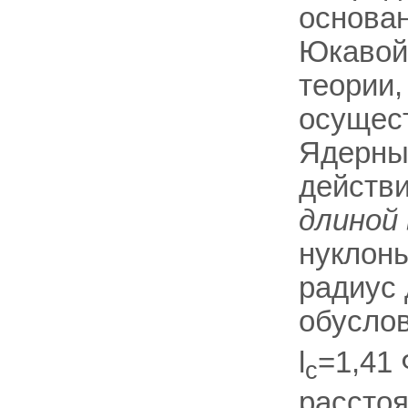
основан
Юкавой 
теории
осущес
Ядерны
действи
длиной
нуклон
радиус 
обусло
l
=1,41
с
рассто