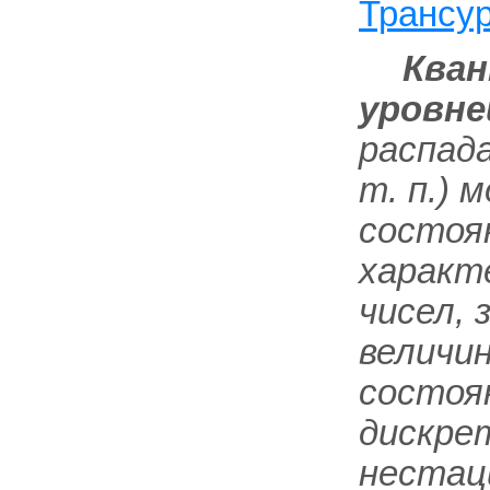
Трансу
Кван
уровне
распада
т. п.)
состоян
характ
чисел,
величин
состоя
дискре
нестац