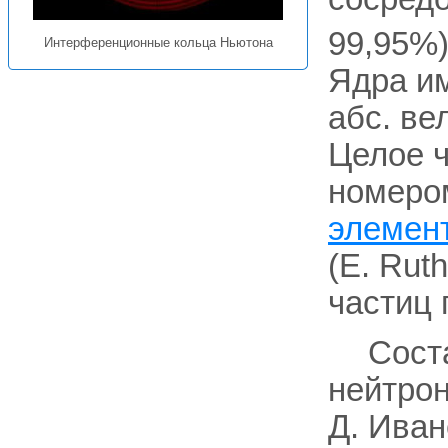
99,95%)
Интерференционные кольца Ньютона
Ядра им
абс. ве
Целое ч
номеро
элемен
(Е. Rut
частиц 
Сост
нейтрон
Д. Иван