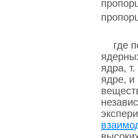
пропор
пропор
где 
ядерны
ядра, т
ядре, и
веществ
независ
экспер
взаимо
высоких