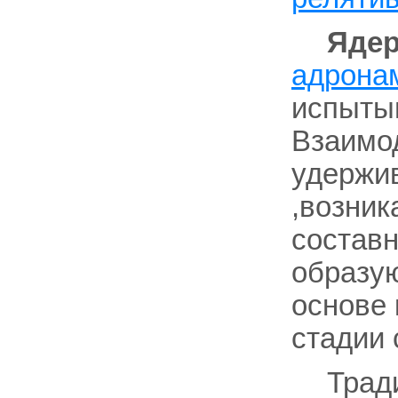
Яде
адрона
испыт
Взаимо
удержив
,возник
составн
образую
основе 
стадии 
Трад