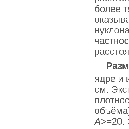
более т
оказыв
нуклона
частнос
расстоя
Разм
ядре и 
см. Экс
плотнос
объёма)
А>=
20.