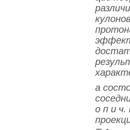
различ
кулоно
протона
эффект
достат
резуль
характ
a
состо
соседни
о п и ч.
проекц