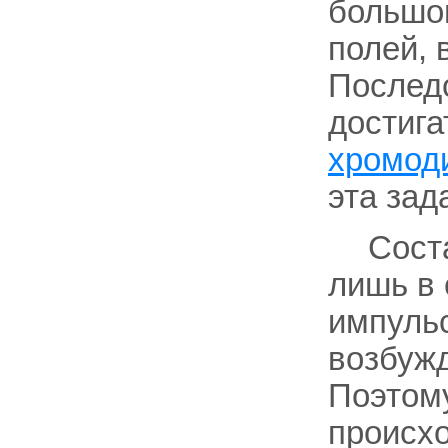
большог
полей, 
Последо
достига
хромод
эта зад
Сост
лишь в 
импульс
возбужд
Поэтому
происх