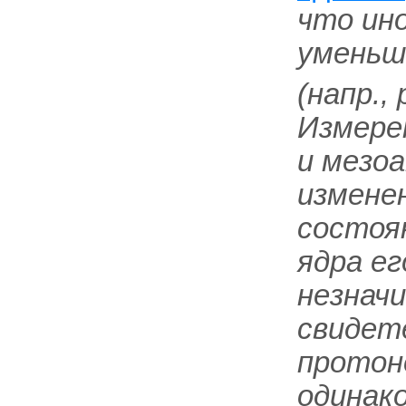
что ин
уменьш
(напр.,
Измере
и мезо
изменен
состоян
ядра ег
незнач
свидет
протон
одинако