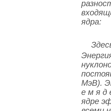
разнос
входящ
ядра:
Здес
Энергия
нуклоно
постоя
МэВ). Э
е м я д
ядре э
всеми н