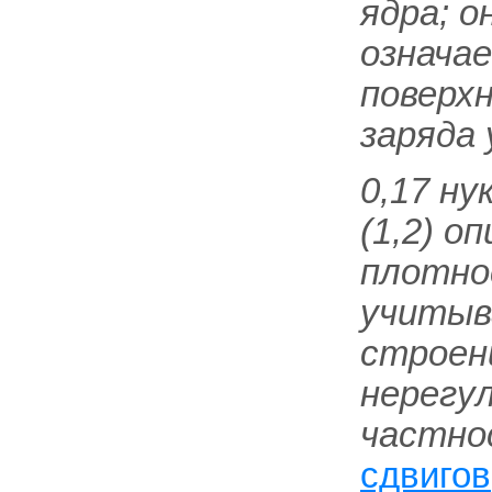
ядра; о
означа
поверх
заряда 
0,17 ну
(1,2) 
плотнос
учитыв
строен
нерегу
частно
сдвигов