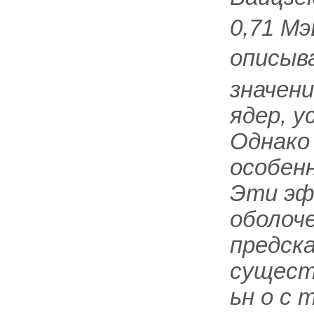
0,71 М
описыва
значен
ядер, 
Однако
особен
Эти эф
оболоч
предск
существ
ьн о с 