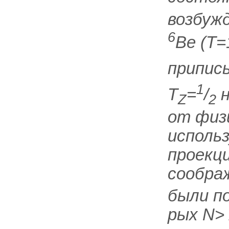
возбужд
6
Ве (
Т=
припис
1
Т
=
/
н
Z
2
от физ
исполь
проекци
сообра
были п
рых
N>