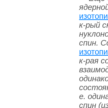
ядерно
изотопи
к-рый с
нуклон
спин. С
изотоп
к-рая 
взаимо
одинак
состоян
е. один
спин (