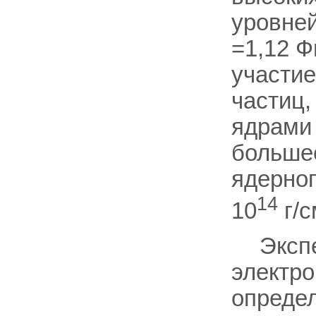
уровне
=1,12 Ф
участие
частиц,
ядрами 
больше
ядерног
14
10
г/с
Эксп
электро
определ