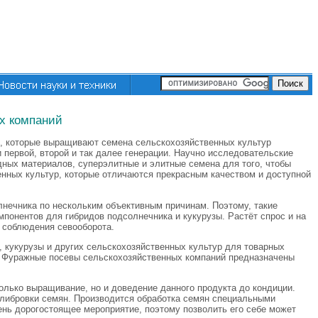
х компаний
ии, которые выращивают семена сельскохозяйственных культур
 первой, второй и так далее генерации. Научно исследовательские
ных материалов, суперэлитные и элитные семена для того, чтобы
енных культур, которые отличаются прекрасным качеством и доступной
лнечника по нескольким объективным причинам. Поэтому, такие
понентов для гибридов подсолнечника и кукурузы. Растёт спрос и на
я соблюдения севооборота.
 кукурузы и других сельскохозяйственных культур для товарных
 Фуражные посевы сельскохозяйственных компаний предназначены
олько выращивание, но и доведение данного продукта до кондиции.
алибровки семян. Производится обработка семян специальными
ень дорогостоящее мероприятие, поэтому позволить его себе может