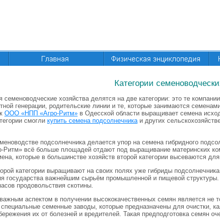
Категории семеноводчески
я семеноводческие хозяйства делятся на две категории: это те компан
ной генерации, родительские линии и те, которые занимаются семенами
ак
ООО «НПП «Агро-Ритм»
в Одесской области выращивает семена исход
атегории смогли
купить семена подсолнечника
и других сельскохозяйств
еменоводстве подсолнечника делается упор на семена гибридного подсо
ро-Ритм» всё больше площадей отдают под выращивание материнских ком
мена, которые в большинстве хозяйств второй категории высеваются дл
торой категории выращивают на своих полях уже гибриды подсолнечника,
ия государства важнейшим сырьём промышленной и пищевой структуры.
пасов продовольствия скотины.
 важным аспектом в получении высококачественных семян является не т
я специальные семенные заводы, которые предназначены для очистки, к
ережения их от болезней и вредителей. Такая предподготовка семян оч