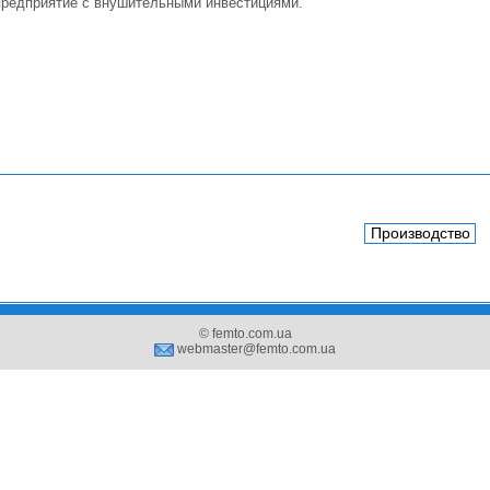
предприятие с внушительными инвестициями.
Производство
© femto.com.ua
webmaster@femto.com.ua