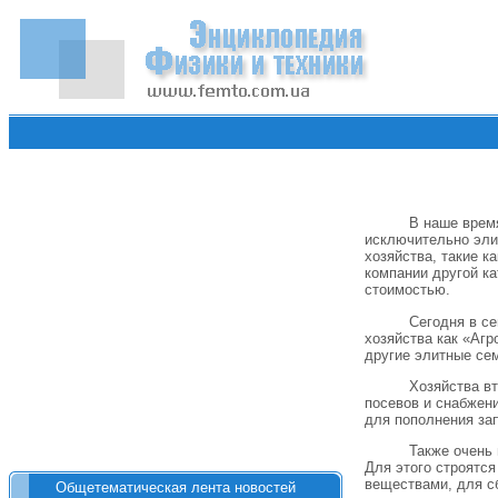
В наше врем
исключительно элит
хозяйства, такие к
компании другой к
стоимостью.
Сегодня в с
хозяйства как «Аг
другие элитные се
Хозяйства в
посевов и снабжен
для пополнения за
Также очень
Для этого строятс
веществами, для сб
Общетематическая лента новостей